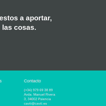
stos a aportar,
 las cosas.
s
Contacto
(+34) 979 69 38 89
Avda. Manuel Rivera
3, 34002 Palencia
caviti@caviti.es